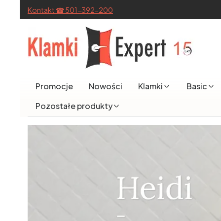
Kontakt ☎ 501-392-200
Promocje
Nowości
Klamki
Basic
Pozostałe produkty
End of main navigation