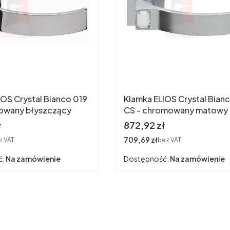
IOS Crystal Bianco 019
Klamka ELIOS Crystal Bian
owany błyszczący
CS - chromowany matowy
Cena
ł
872,92 zł
Cena
709,69 zł
z VAT
bez VAT
ć:
Na zamówienie
Dostępność:
Na zamówienie