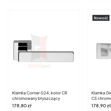
Nowość
Klamka Corner 024, kolor CR
Klamka Gir
chromowany błyszczący
CS chrom
Cena
Cena
178,80 zł
178,90 zł