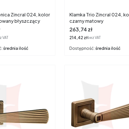
nica Zincral 024, kolor
Klamka Trio Zincral 024, ko
owany błyszczący
czarny matowy
Cena
ł
263,74 zł
Cena
214,42 zł
z VAT
bez VAT
ć:
średnia ilość
Dostępność:
średnia ilość