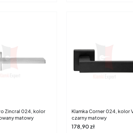
o Zincral 024, kolor
Klamka Corner 024, kolor VE
owany matowy
czarny matowy
Cena
178,90 zł