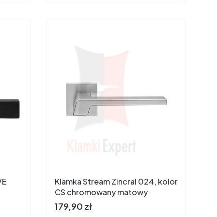
Klamka Stream Zincral 024, kolor
CS chromowany matowy
Cena
179,90 zł