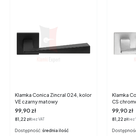
Klamka Conica Zincral 024, kolor
Klamka Co
VE czarny matowy
CS chrom
Cena
Cena
99,90 zł
99,90 zł
Cena
81,22 zł
Cena
81,22 zł
bez VAT
bez 
Dostępność:
średnia ilość
Dostępnoś