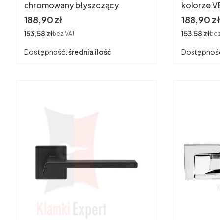
chromowany błyszczący
kolorze V
Cena
Cena
188,90 zł
188,90 zł
Cena
153,58 zł
Cena
153,58 zł
bez VAT
bez
Dostępność:
średnia ilość
Dostępnoś