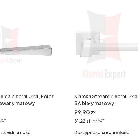
nica Zincral 024, kolor
Klamka Stream Zincral 024,
owany matowy
BA biały matowy
Cena
99,90 zł
Cena
81,22 zł
VAT
bez VAT
ć:
średnia ilość
Dostępność:
średnia ilość