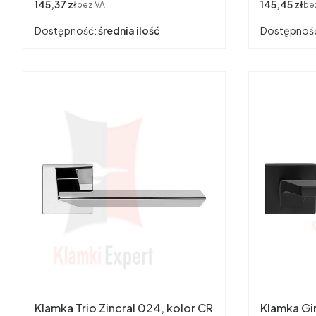
Cena
145,37 zł
Cena
145,45 zł
bez VAT
be
Dostępność:
średnia ilość
Dostępnoś
Klamka Trio Zincral 024, kolor CR
Klamka Gi