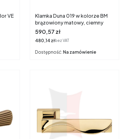
lor VE
Klamka Duna 019 w kolorze BM
brązowiony matowy, ciemny
Cena
590,57 zł
Cena
480,14 zł
bez VAT
Dostępność:
Na zamówienie