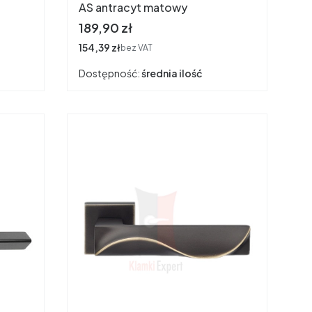
AS antracyt matowy
Cena
189,90 zł
Cena
154,39 zł
bez VAT
Dostępność:
średnia ilość