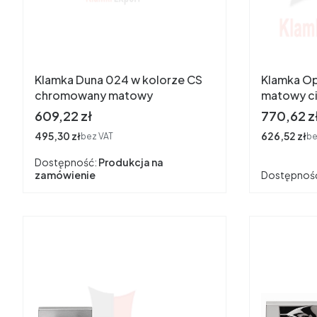
Klamka Duna 024 w kolorze CS
Klamka Op
chromowany matowy
matowy c
Cena
Cena
609,22 zł
770,62 z
Cena
495,30 zł
Cena
626,52 zł
bez VAT
be
Dostępność:
Produkcja na
zamówienie
Dostępnoś