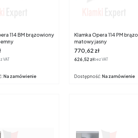
era 114 BM brązowiony
Klamka Opera 114 PM brąz
iemny
matowy jasny
Cena
ł
770,62 zł
Cena
626,52 zł
z VAT
bez VAT
ć:
Na zamówienie
Dostępność:
Na zamówienie