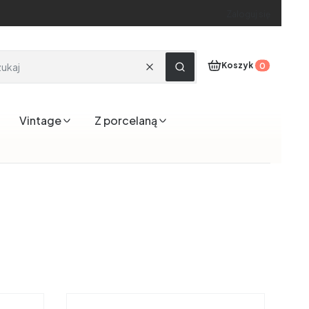
Zaloguj się
Produkty w koszyku
Koszyk
Wyczyść
Szukaj
Vintage
Z porcelaną