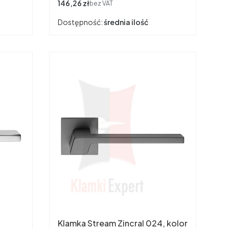
Cena
146,26 zł
bez VAT
Dostępność:
średnia ilość
Klamka Stream Zincral 024, kolor