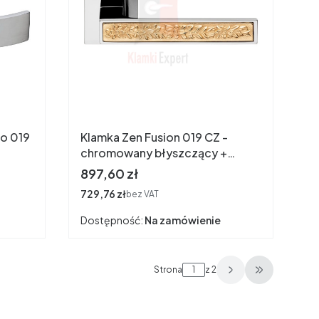
co 019
Klamka Zen Fusion 019 CZ -
chromowany błyszczący +
pozłacany
Cena
897,60 zł
Cena
729,76 zł
bez VAT
Dostępność:
Na zamówienie
Strona
z 2
Przejdź do 