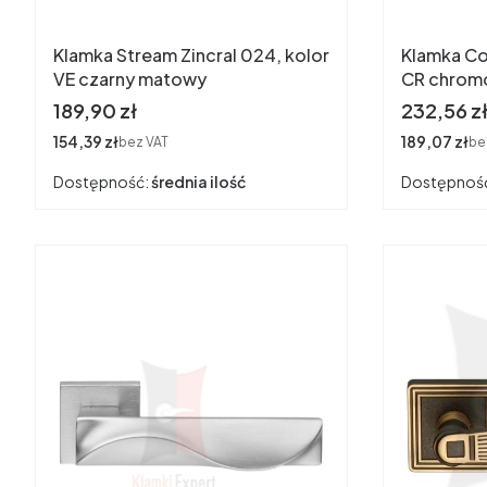
Klamka Stream Zincral 024, kolor
Klamka Co
VE czarny matowy
CR chrom
Cena
Cena
189,90 zł
232,56 z
Cena
154,39 zł
Cena
189,07 zł
bez VAT
be
Dostępność:
średnia ilość
Dostępnoś