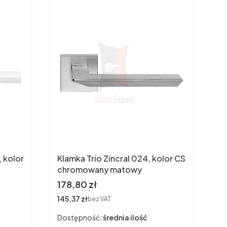
 kolor
Klamka Trio Zincral 024, kolor CS
chromowany matowy
Cena
178,80 zł
Cena
145,37 zł
bez VAT
Dostępność:
średnia ilość