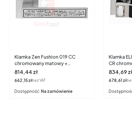
Klamka Zen Fushion 019 CC
Klamka EL
chromowany matowy +
CR chrom
błyszczący
Cena
Cena
814,44 zł
834,69 z
Cena
662,15 zł
Cena
678,61 zł
bez VAT
be
Dostępność:
Na zamówienie
Dostępnoś