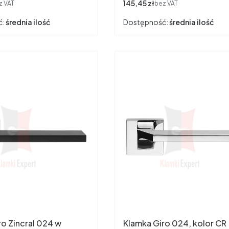
Cena
145,45 zł
z VAT
bez VAT
ć:
średnia ilość
Dostępność:
średnia ilość
ro Zincral 024 w
Klamka Giro 024, kolor CR