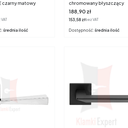
E czarny matowy
chromowany błyszczący
Cena
188,90 zł
Cena
153,58 zł
 VAT
bez VAT
ć:
średnia ilość
Dostępność:
średnia ilość