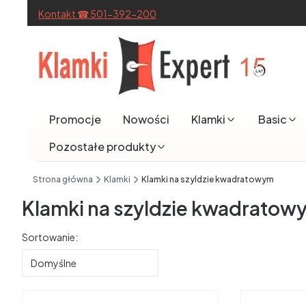
Kontakt ☎ 501-392-200
Promocje
Nowości
Klamki
Basic
Pozostałe produkty
End of main navigation
Strona główna
Klamki
Klamki na szyldzie kwadratowym
Klamki na szyldzie kwadratow
Lista produktów
Sortowanie:
Domyślne