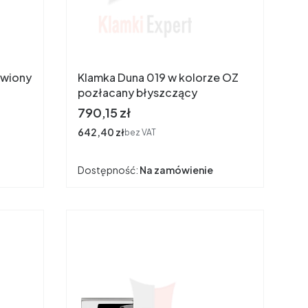
owiony
Klamka Duna 019 w kolorze OZ
pozłacany błyszczący
Cena
790,15 zł
Cena
642,40 zł
bez VAT
Dostępność:
Na zamówienie