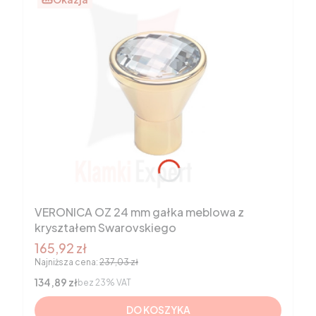
VERONICA OZ 24 mm gałka meblowa z
kryształem Swarovskiego
Cena promocyjna brutto
165,92 zł
Najniższa cena:
237,03 zł
Cena netto
134,89 zł
bez 23% VAT
DO KOSZYKA