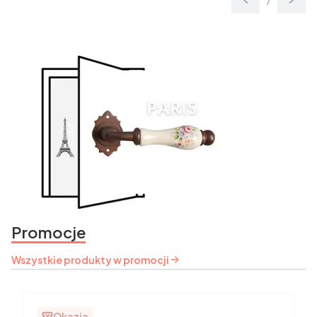
Slajd
z
Promocje
Wszystkie produkty w promocji
Okazja