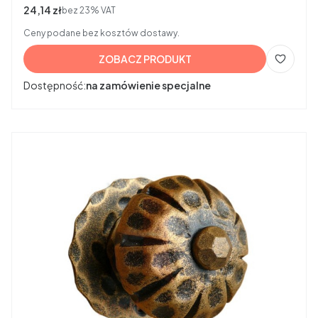
Cena netto
24,14 zł
bez 23% VAT
Ceny podane bez kosztów dostawy.
ZOBACZ PRODUKT
Dostępność:
na zamówienie specjalne