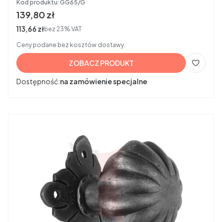
Kod produktu:
GG65/G
Cena brutto
139,80 zł
Cena netto
113,66 zł
bez 23% VAT
Ceny podane bez kosztów dostawy.
ZOBACZ PRODUKT
Dostępność:
na zamówienie specjalne