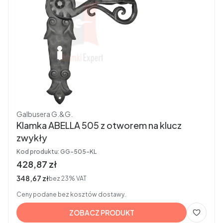
Producent
Galbusera G.&G.
Klamka ABELLA 505 z otworem na klucz
zwykły
Kod produktu:
GG-505-KL
Cena brutto
428,87 zł
Cena netto
348,67 zł
bez 23% VAT
Ceny podane bez kosztów dostawy.
ZOBACZ PRODUKT