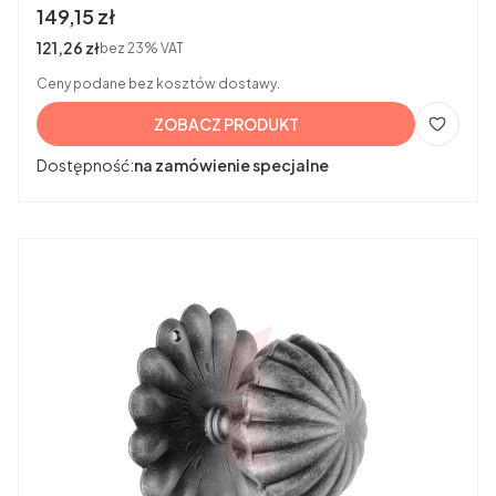
Cena brutto
149,15 zł
Cena netto
121,26 zł
bez 23% VAT
Ceny podane bez kosztów dostawy.
ZOBACZ PRODUKT
Dostępność:
na zamówienie specjalne