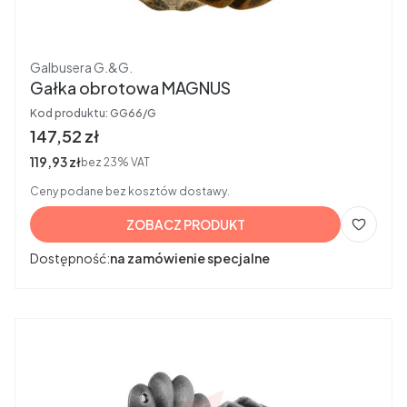
Producent
Galbusera G.&G.
Gałka obrotowa MAGNUS
Kod produktu:
GG66/G
Cena brutto
147,52 zł
Cena netto
119,93 zł
bez 23% VAT
Ceny podane bez kosztów dostawy.
ZOBACZ PRODUKT
Dostępność:
na zamówienie specjalne