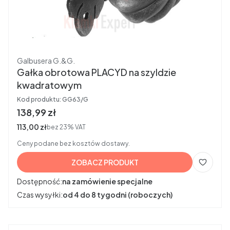
Producent
Galbusera G.&G.
Gałka obrotowa PLACYD na szyldzie
kwadratowym
Kod produktu:
GG63/G
Cena brutto
138,99 zł
Cena netto
113,00 zł
bez 23% VAT
Ceny podane bez kosztów dostawy.
ZOBACZ PRODUKT
Dostępność:
na zamówienie specjalne
Czas wysyłki:
od 4 do 8 tygodni (roboczych)