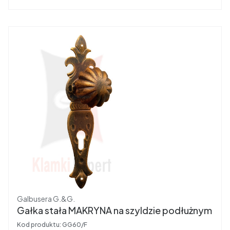
Producent
Galbusera G.&G.
Gałka stała MAKRYNA na szyldzie podłużnym
Kod produktu:
GG60/F