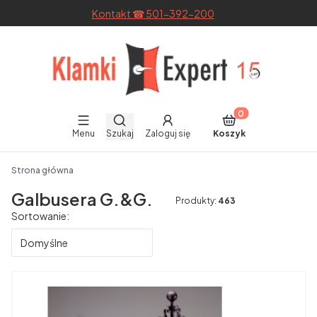
Kontakt ☎ 501-392-200
Otwórz wyszukiwarkę
Produkty w koszyku
Menu
Szukaj
Zaloguj się
Koszyk
End of main navigation
Strona główna
Galbusera G.&G.
Produkty:
463
Lista produktów
Sortowanie:
Domyślne