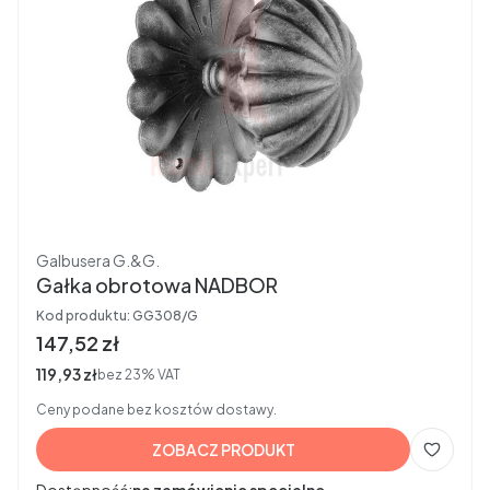
Producent
Galbusera G.&G.
Gałka obrotowa NADBOR
Kod produktu:
GG308/G
Cena brutto
147,52 zł
Cena netto
119,93 zł
bez 23% VAT
Ceny podane bez kosztów dostawy.
ZOBACZ PRODUKT