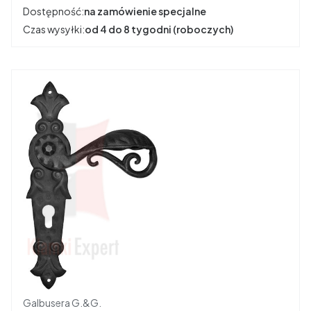
Dostępność:
na zamówienie specjalne
Czas wysyłki:
od 4 do 8 tygodni (roboczych)
Producent
Galbusera G.&G.