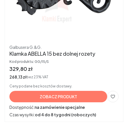
Producent
Galbusera G.&G.
Klamka ABELLA 15 bez dolnej rozety
Kod produktu:
GG/15/S
Cena brutto
329,80 zł
Cena netto
268,13 zł
bez 23% VAT
Ceny podane bez kosztów dostawy.
ZOBACZ PRODUKT
Dostępność:
na zamówienie specjalne
Czas wysyłki:
od 4 do 8 tygodni (roboczych)