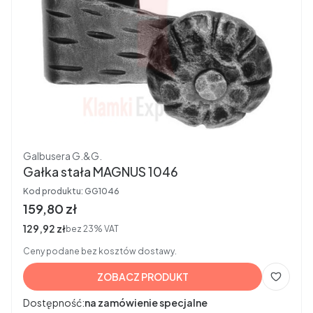
Producent
Galbusera G.&G.
Gałka stała MAGNUS 1046
Kod produktu:
GG1046
Cena brutto
159,80 zł
Cena netto
129,92 zł
bez 23% VAT
Ceny podane bez kosztów dostawy.
ZOBACZ PRODUKT
Dostępność:
na zamówienie specjalne