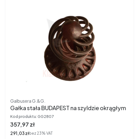
Producent
Galbusera G.&G.
Gałka stała BUDAPEST na szyldzie okrągłym
Kod produktu:
GG2807
Cena brutto
357,97 zł
Cena netto
291,03 zł
bez 23% VAT