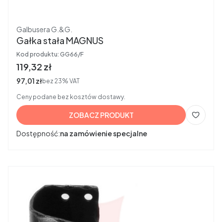
Producent
Galbusera G.&G.
Gałka stała MAGNUS
Kod produktu:
GG66/F
Cena brutto
119,32 zł
Cena netto
97,01 zł
bez 23% VAT
Ceny podane bez kosztów dostawy.
ZOBACZ PRODUKT
Dostępność:
na zamówienie specjalne