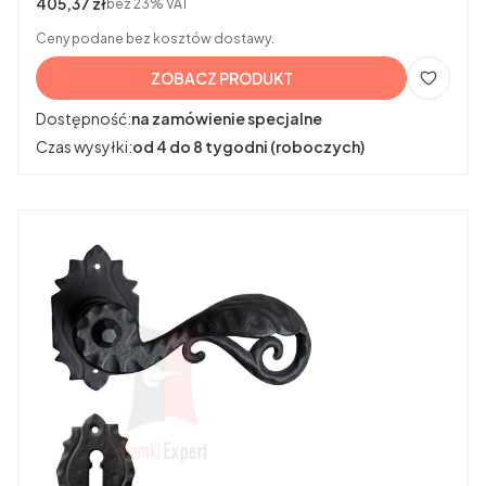
Cena netto
405,37 zł
bez 23% VAT
Ceny podane bez kosztów dostawy.
ZOBACZ PRODUKT
Dostępność:
na zamówienie specjalne
Czas wysyłki:
od 4 do 8 tygodni (roboczych)