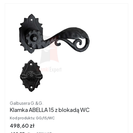
Producent
Galbusera G.&G.
Klamka ABELLA 15 z blokadą WC
Kod produktu:
GG/15/WC
Cena brutto
498,60 zł