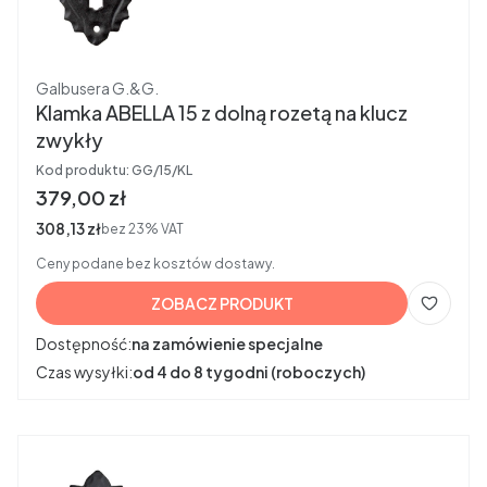
Producent
Galbusera G.&G.
Klamka ABELLA 15 z dolną rozetą na klucz
zwykły
Kod produktu:
GG/15/KL
Cena brutto
379,00 zł
Cena netto
308,13 zł
bez 23% VAT
Ceny podane bez kosztów dostawy.
ZOBACZ PRODUKT
Dostępność:
na zamówienie specjalne
Czas wysyłki:
od 4 do 8 tygodni (roboczych)