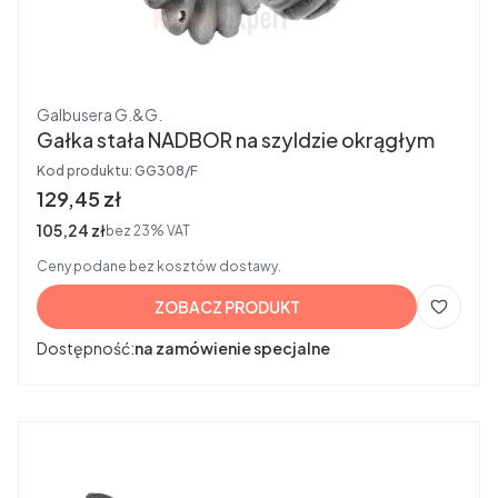
Producent
Galbusera G.&G.
Gałka stała NADBOR na szyldzie okrągłym
Kod produktu:
GG308/F
Cena brutto
129,45 zł
Cena netto
105,24 zł
bez 23% VAT
Ceny podane bez kosztów dostawy.
ZOBACZ PRODUKT
Dostępność:
na zamówienie specjalne