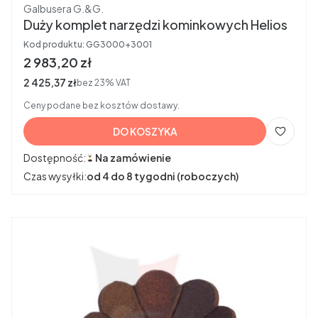
Producent
Galbusera G.&G.
Duży komplet narzędzi kominkowych Helios
Kod produktu:
GG3000+3001
Cena brutto
2 983,20 zł
Cena netto
2 425,37 zł
bez 23% VAT
Ceny podane bez kosztów dostawy.
DO KOSZYKA
Dostępność:
Na zamówienie
Czas wysyłki:
od 4 do 8 tygodni (roboczych)