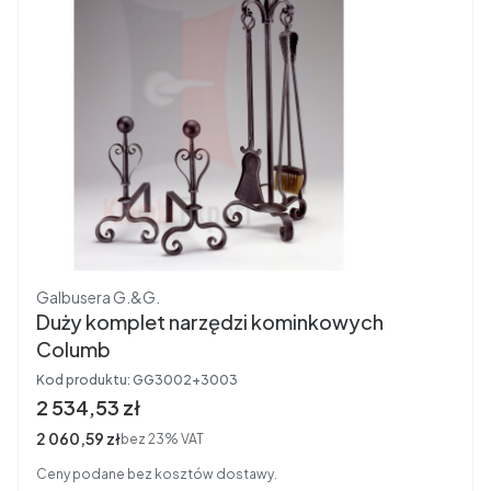
Producent
Galbusera G.&G.
Duży komplet narzędzi kominkowych
Columb
Kod produktu:
GG3002+3003
Cena brutto
2 534,53 zł
Cena netto
2 060,59 zł
bez 23% VAT
Ceny podane bez kosztów dostawy.