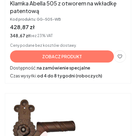
Klamka Abella 505 z otworem na wkładkę
patentową
Kod produktu:
GG-505-WB
Cena brutto
428,87 zł
Cena netto
348,67 zł
bez 23% VAT
Ceny podane bez kosztów dostawy.
ZOBACZ PRODUKT
Dostępność:
na zamówienie specjalne
Czas wysyłki:
od 4 do 8 tygodni (roboczych)