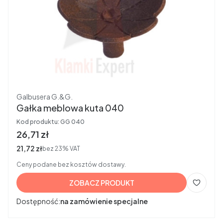
Producent
Galbusera G.&G.
Gałka meblowa kuta 040
Kod produktu:
GG 040
Cena brutto
26,71 zł
Cena netto
21,72 zł
bez 23% VAT
Ceny podane bez kosztów dostawy.
ZOBACZ PRODUKT
Dostępność:
na zamówienie specjalne