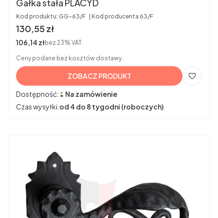
Gałka stała PLACYD
Kod produktu:
GG-63/F
Kod producenta
63/F
Cena brutto
130,55 zł
Cena netto
106,14 zł
bez 23% VAT
Ceny podane bez kosztów dostawy.
ZOBACZ PRODUKT
Dostępność:
Na zamówienie
Czas wysyłki:
od 4 do 8 tygodni (roboczych)