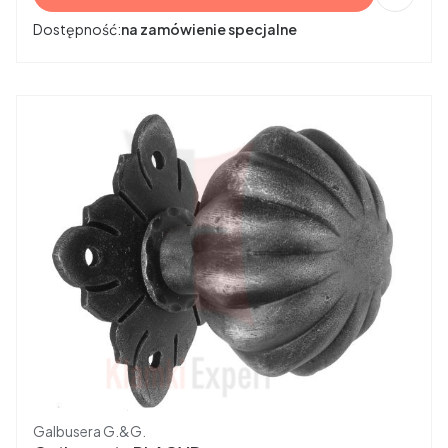
Dostępność:
na zamówienie specjalne
Producent
Galbusera G.&G.