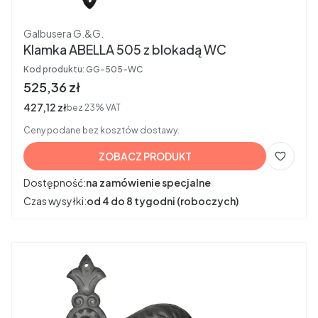
Producent
Galbusera G.&G.
Klamka ABELLA 505 z blokadą WC
Kod produktu:
GG-505-WC
Cena brutto
525,36 zł
Cena netto
427,12 zł
bez 23% VAT
Ceny podane bez kosztów dostawy.
ZOBACZ PRODUKT
Dostępność:
na zamówienie specjalne
Czas wysyłki:
od 4 do 8 tygodni (roboczych)