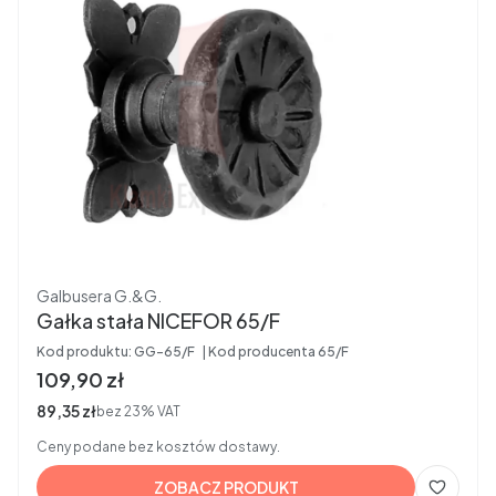
Producent
Galbusera G.&G.
Gałka stała NICEFOR 65/F
Kod produktu:
GG-65/F
Kod producenta
65/F
Cena brutto
109,90 zł
Cena netto
89,35 zł
bez 23% VAT
Ceny podane bez kosztów dostawy.
ZOBACZ PRODUKT