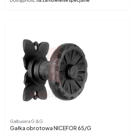
Dostępność:
na zamówienie specjalne
Producent
Galbusera G.&G.
Gałka obrotowa NICEFOR 65/G