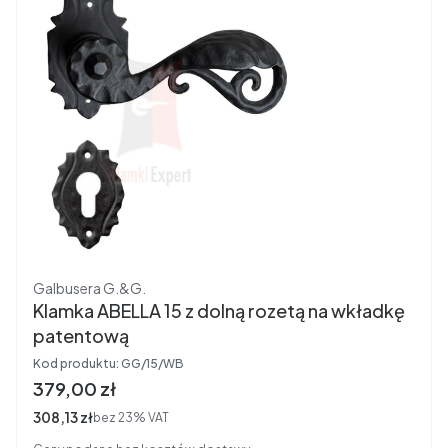
Producent
Galbusera G.&G.
Klamka ABELLA 15 z dolną rozetą na wkładkę
patentową
Kod produktu:
GG/15/WB
Cena brutto
379,00 zł
Cena netto
308,13 zł
bez 23% VAT