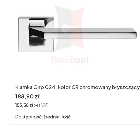
Klamka Giro 024, kolor CR chromowany błyszczący
Cena
188,90 zł
Cena
153,58 zł
bez VAT
Dostępność:
średnia ilość