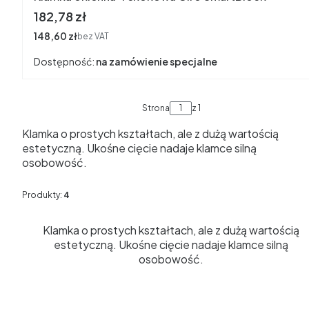
Cena
182,78 zł
Cena
148,60 zł
bez VAT
Dostępność:
na zamówienie specjalne
Strona
z 1
Klamka o prostych kształtach, ale z dużą wartością
estetyczną. Ukośne cięcie nadaje klamce silną
osobowość.
Produkty:
4
Klamka o prostych kształtach, ale z dużą wartością
estetyczną. Ukośne cięcie nadaje klamce silną
osobowość.