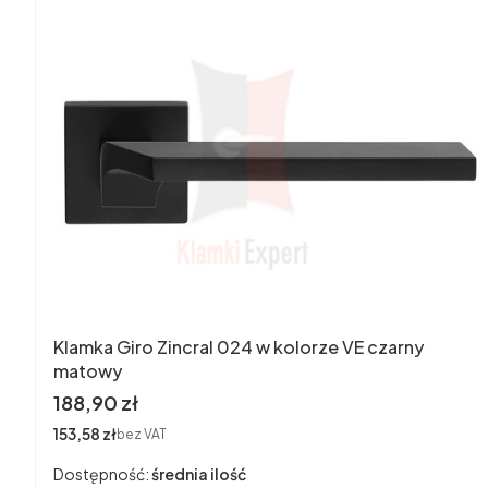
Klamka Giro Zincral 024 w kolorze VE czarny
matowy
Cena
188,90 zł
Cena
153,58 zł
bez VAT
Dostępność:
średnia ilość