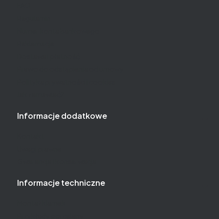
FAQ
Regulamin
Numer konta bankowego
Reklamacje
Dostawa i płatność
Prawo do odstąpienia od umowy
Polityka prywatności i cookies
Jak zamawiać?
Informacje dodatkowe
Kontakt
Uwagi prawne
Gwarancja i konserwacja
Informacje techniczne
Montaż klamek
Przykłady porcelany