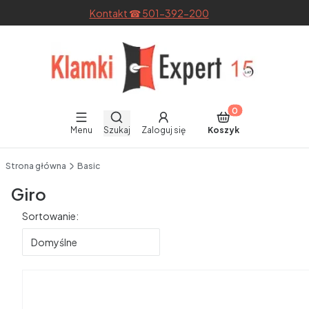
Kontakt ☎ 501-392-200
Otwórz wyszukiwarkę
Produkty w koszyku
Menu
Szukaj
Zaloguj się
Koszyk
End of main navigation
Strona główna
Basic
Giro
Lista produktów
Sortowanie:
Domyślne