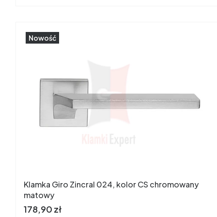
Nowość
Klamka Giro Zincral 024, kolor CS chromowany
matowy
Cena
178,90 zł