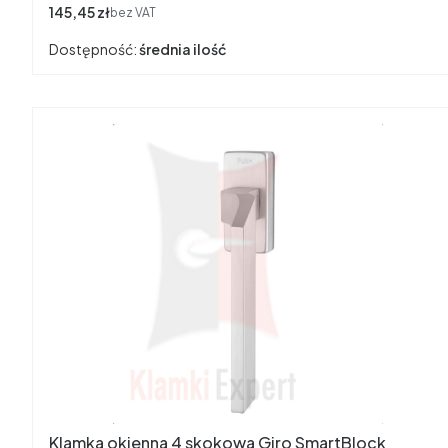
Cena
145,45 zł
bez VAT
Dostępność:
średnia ilość
Klamka okienna 4 skokowa Giro SmartBlock