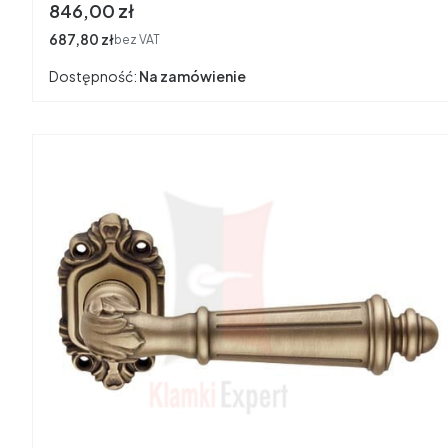
Cena
846,00 zł
Cena
687,80 zł
bez VAT
Dostępność:
Na zamówienie