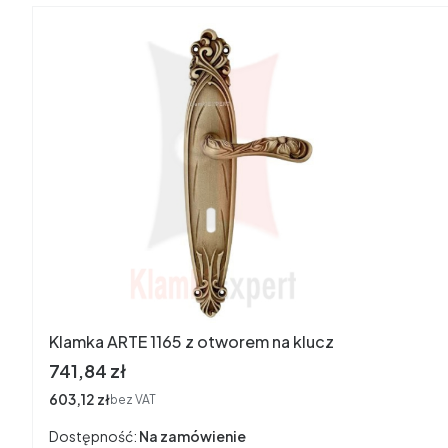
Klamka ARTE 1165 z otworem na klucz
Cena
741,84 zł
Cena
603,12 zł
bez VAT
Dostępność:
Na zamówienie