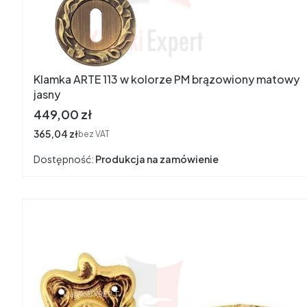
Klamka ARTE 113 w kolorze PM brązowiony matowy
jasny
Cena
449,00 zł
Cena
365,04 zł
bez VAT
Dostępność:
Produkcja na zamówienie