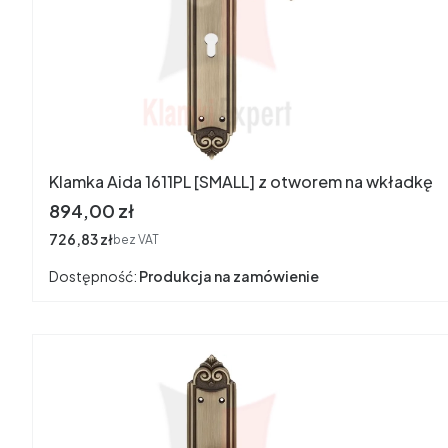
Klamka Aida 1611PL [SMALL] z otworem na wkładkę
Cena
894,00 zł
Cena
726,83 zł
bez VAT
Dostępność:
Produkcja na zamówienie