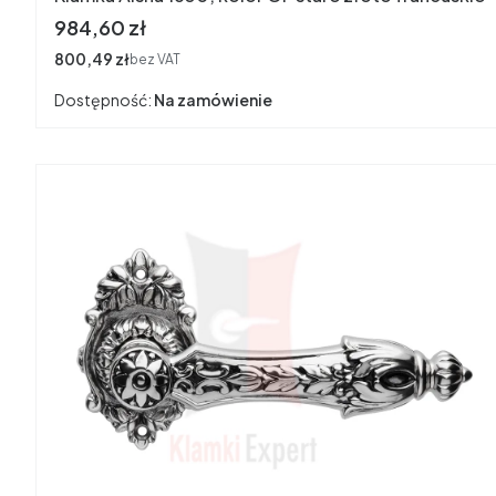
Cena
984,60 zł
Cena
800,49 zł
bez VAT
Dostępność:
Na zamówienie