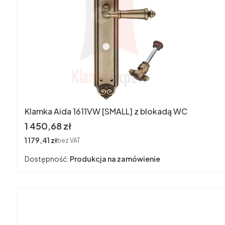
Klamka Aida 1611VW [SMALL] z blokadą WC
Cena
1 450,68 zł
Cena
1 179,41 zł
bez VAT
Dostępność:
Produkcja na zamówienie