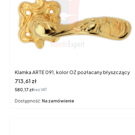
Klamka ARTE 091, kolor OZ pozłacany błyszczący
Cena
713,61 zł
Cena
580,17 zł
bez VAT
Dostępność:
Na zamówienie