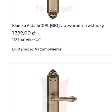
Klamka Aida 1610PL [BIG] z otworem na wkładkę
Cena
1 399,00 zł
Cena
1 137,40 zł
bez VAT
Dostępność:
Na zamówienie