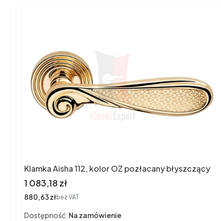
Klamka Aisha 112, kolor OZ pozłacany błyszczący
Cena
1 083,18 zł
Cena
880,63 zł
bez VAT
Dostępność:
Na zamówienie