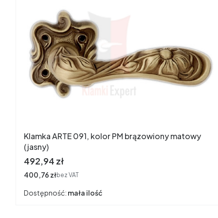
Klamka ARTE 091, kolor PM brązowiony matowy
(jasny)
Cena
492,94 zł
Cena
400,76 zł
bez VAT
Dostępność:
mała ilość