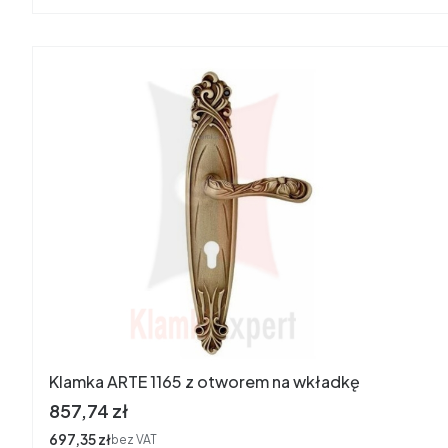
Klamka ARTE 1165 z otworem na wkładkę
Cena
857,74 zł
Cena
697,35 zł
bez VAT