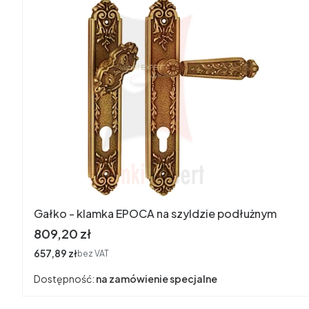
Gałko - klamka EPOCA na szyldzie podłużnym
Cena
809,20 zł
Cena
657,89 zł
bez VAT
Dostępność:
na zamówienie specjalne