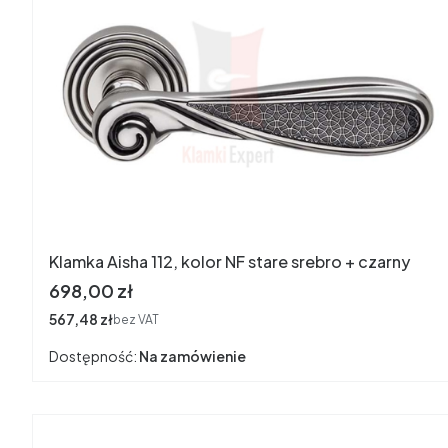
Klamka Aisha 112, kolor NF stare srebro + czarny
Cena
698,00 zł
Cena
567,48 zł
bez VAT
Dostępność:
Na zamówienie