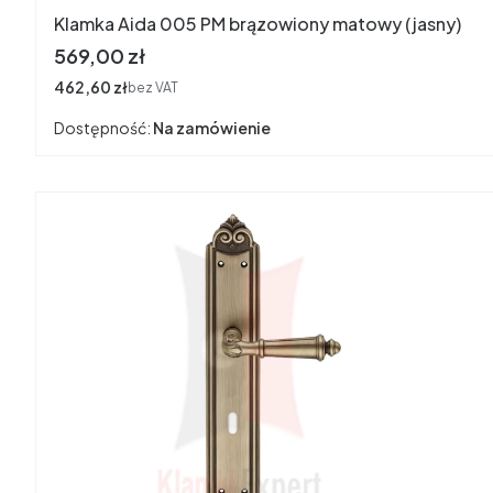
Klamka Aida 005 PM brązowiony matowy (jasny)
Cena
569,00 zł
Cena
462,60 zł
bez VAT
Dostępność:
Na zamówienie