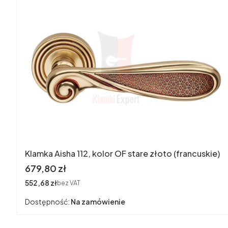
Klamka Aisha 112, kolor OF stare złoto (francuskie)
Cena
679,80 zł
Cena
552,68 zł
bez VAT
Dostępność:
Na zamówienie