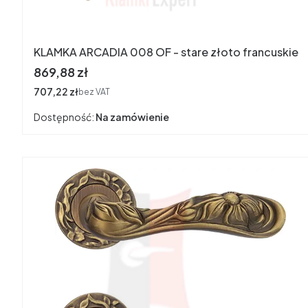
KLAMKA ARCADIA 008 OF - stare złoto francuskie
Cena
869,88 zł
Cena
707,22 zł
bez VAT
Dostępność:
Na zamówienie