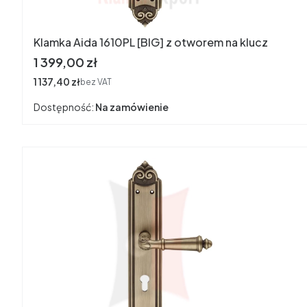
Klamka Aida 1610PL [BIG] z otworem na klucz
Cena
1 399,00 zł
Cena
1 137,40 zł
bez VAT
Dostępność:
Na zamówienie