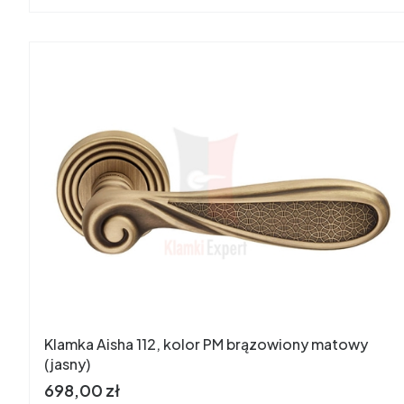
Klamka Aisha 112, kolor PM brązowiony matowy
(jasny)
Cena
698,00 zł