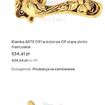
Klamka ARTE 091 w kolorze OF stare złoto
francuskie
Cena
534,61 zł
Cena
434,64 zł
bez VAT
Dostępność:
Produkcja na zamówienie