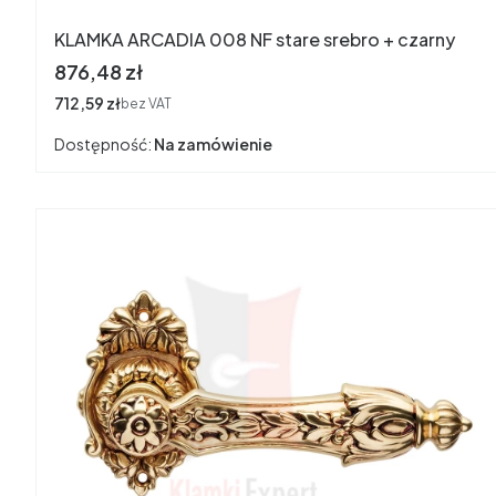
KLAMKA ARCADIA 008 NF stare srebro + czarny
Cena
876,48 zł
Cena
712,59 zł
bez VAT
Dostępność:
Na zamówienie