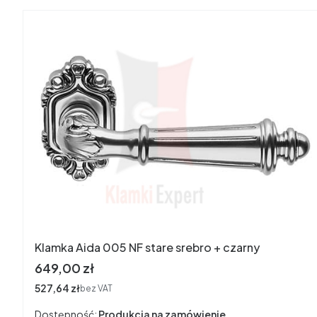
Klamka Aida 005 NF stare srebro + czarny
Cena
649,00 zł
Cena
527,64 zł
bez VAT
Dostępność:
Produkcja na zamówienie