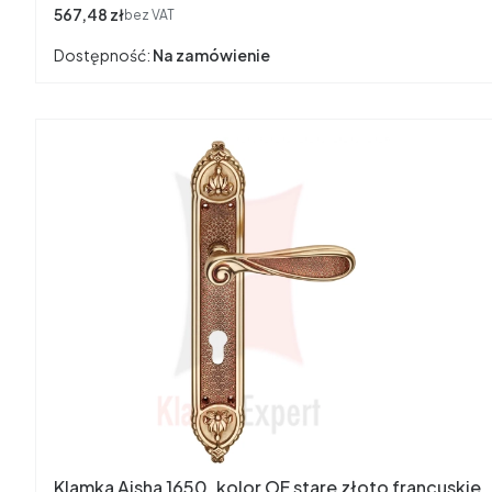
Cena
567,48 zł
bez VAT
Dostępność:
Na zamówienie
Klamka Aisha 1650, kolor OF stare złoto francuskie