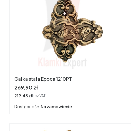
Gałka stała Epoca 1210PT
Cena
269,90 zł
Cena
219,43 zł
bez VAT
Dostępność:
Na zamówienie