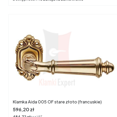
Klamka Aida 005 OF stare złoto (francuskie)
Cena
596,20 zł
Cena
484,72 zł
bez VAT