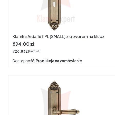
Klamka Aida 1611PL [SMALL] z otworem na klucz
Cena
894,00 zł
Cena
726,83 zł
bez VAT
Dostępność:
Produkcja na zamówienie