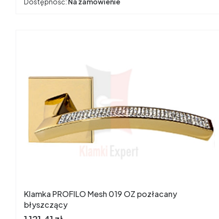
Dostępność:
Na zamówienie
Klamka PROFILO Mesh 019 OZ pozłacany
błyszczący
Cena
1 121,41 zł