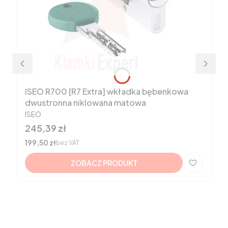
ISEO R700 [R7 Extra] wkładka bębenkowa
dwustronna niklowana matowa
PRODUCENT
ISEO
Cena
245,39 zł
Cena
199,50 zł
bez VAT
ZOBACZ PRODUKT