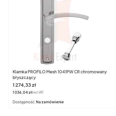
Klamka PROFILO Mesh 1041PW CR chromowany
błyszczący
Cena
1 274,33 zł
Cena
1 036,04 zł
bez VAT
Dostępność:
Na zamówienie