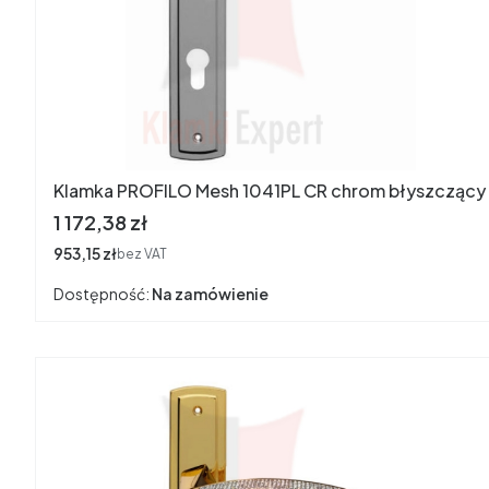
Klamka PROFILO Mesh 1041PL CR chrom błyszczący
Cena
1 172,38 zł
Cena
953,15 zł
bez VAT
Dostępność:
Na zamówienie