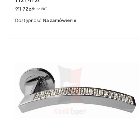
Cena
911,72 zł
bez VAT
Dostępność:
Na zamówienie