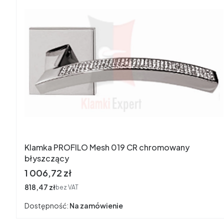
Klamka PROFILO Mesh 019 CR chromowany
błyszczący
Cena
1 006,72 zł
Cena
818,47 zł
bez VAT
Dostępność:
Na zamówienie