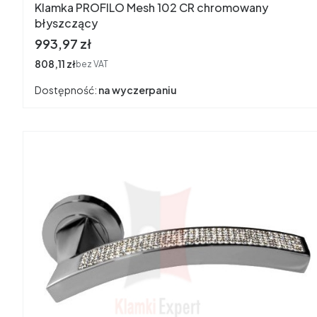
Klamka PROFILO Mesh 102 CR chromowany
błyszczący
Cena
993,97 zł
Cena
808,11 zł
bez VAT
Dostępność:
na wyczerpaniu