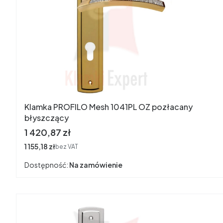
Klamka PROFILO Mesh 1041PL OZ pozłacany
błyszczący
Cena
1 420,87 zł
Cena
1 155,18 zł
bez VAT
Dostępność:
Na zamówienie