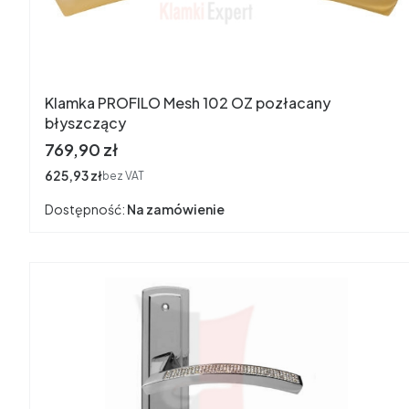
Klamka PROFILO Mesh 102 OZ pozłacany
błyszczący
Cena
769,90 zł
Cena
625,93 zł
bez VAT
Dostępność:
Na zamówienie