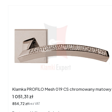
Klamka PROFILO Mesh 019 CS chromowany matowy
Cena
1 051,31 zł
Cena
854,72 zł
bez VAT