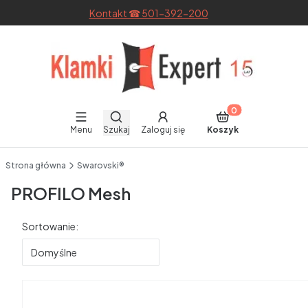
Kontakt ☎ 501-392-200
Otwórz wyszukiwarkę
Produkty w koszyku
Menu
Szukaj
Zaloguj się
Koszyk
End of main navigation
Strona główna
Swarovski®
PROFILO Mesh
Lista produktów
Sortowanie:
Domyślne