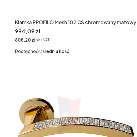
Klamka PROFILO Mesh 102 CS chromowany matowy
Cena
994,09 zł
Cena
808,20 zł
bez VAT
Dostępność:
średnia ilość