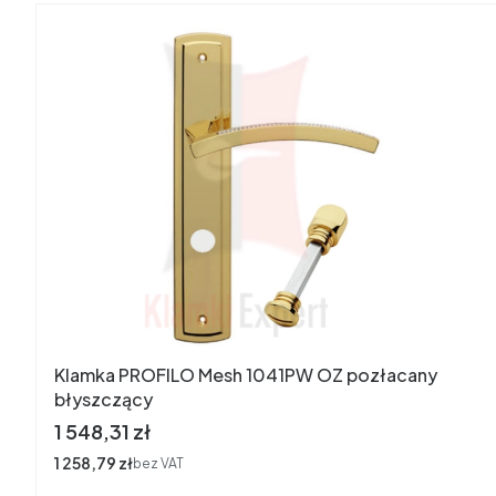
Klamka PROFILO Mesh 1041PW OZ pozłacany
błyszczący
Cena
1 548,31 zł
Cena
1 258,79 zł
bez VAT