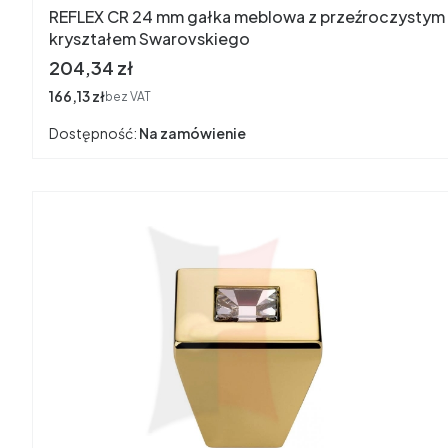
REFLEX CR 24 mm gałka meblowa z przeźroczystym
kryształem Swarovskiego
Cena
204,34 zł
Cena
166,13 zł
bez VAT
Dostępność:
Na zamówienie