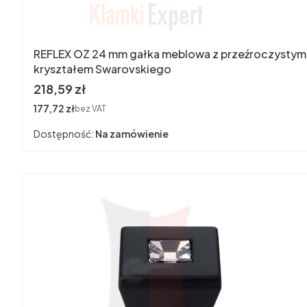
REFLEX OZ 24 mm gałka meblowa z przeźroczystym
kryształem Swarovskiego
Cena
218,59 zł
Cena
177,72 zł
bez VAT
Dostępność:
Na zamówienie