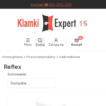
Kontakt ☎ 501-392-200
Otwórz wyszukiwarkę
Produkty w koszyku
Menu
Szukaj
Zaloguj się
Koszyk
End of main navigation
Strona główna
Pozostałe produkty
Gałki meblowe
Reflex
Lista produktów
Sortowanie:
Domyślne