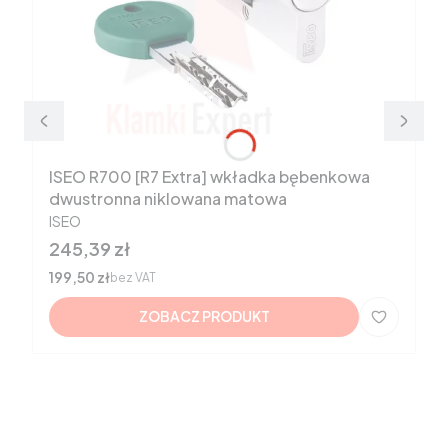
ISEO R700 [R7 Extra] wkładka bębenkowa
dwustronna niklowana matowa
PRODUCENT
ISEO
Cena
245,39 zł
Cena
199,50 zł
bez VAT
ZOBACZ PRODUKT