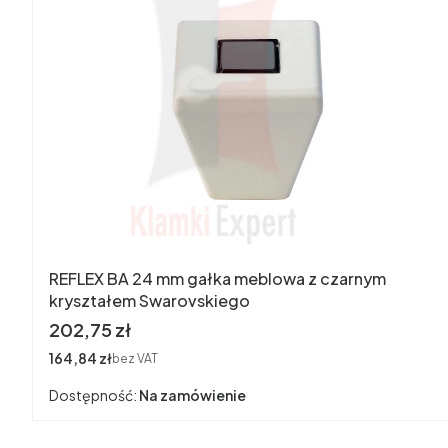
REFLEX BA 24 mm gałka meblowa z czarnym
kryształem Swarovskiego
Cena
202,75 zł
Cena
164,84 zł
bez VAT
Dostępność:
Na zamówienie