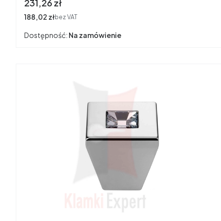
Cena
231,26 zł
Cena
188,02 zł
bez VAT
Dostępność:
Na zamówienie