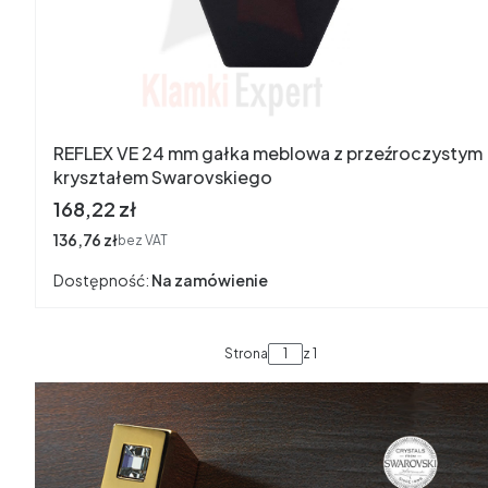
REFLEX VE 24 mm gałka meblowa z przeźroczystym
kryształem Swarovskiego
Cena
168,22 zł
Cena
136,76 zł
bez VAT
Dostępność:
Na zamówienie
Strona
z 1