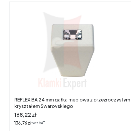
REFLEX BA 24 mm gałka meblowa z przeźroczystym
kryształem Swarovskiego
Cena
168,22 zł
Cena
136,76 zł
bez VAT