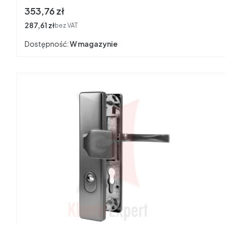
Cena
353,76 zł
Cena
287,61 zł
bez VAT
Dostępność:
W magazynie