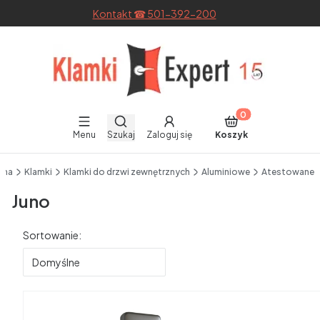
Kontakt ☎ 501-392-200
Otwórz wyszukiwarkę
Produkty w koszyku
Menu
Szukaj
Zaloguj się
Koszyk
End of main navigation
wna
Klamki
Klamki do drzwi zewnętrznych
Aluminiowe
Atestowane
Juno
Lista produktów
Sortowanie:
Domyślne