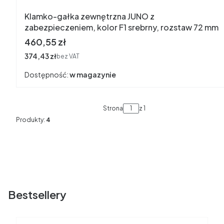
Klamko-gałka zewnętrzna JUNO z
zabezpieczeniem, kolor F1 srebrny, rozstaw 72 mm
Cena
460,55 zł
Cena
374,43 zł
bez VAT
Dostępność:
w magazynie
Strona
z 1
Produkty:
4
Bestsellery