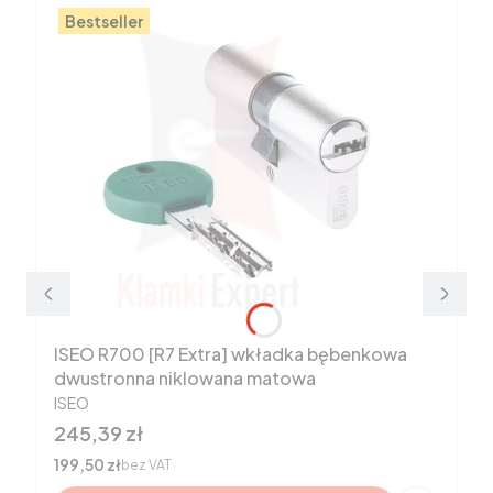
Bestseller
ISEO R700 [R7 Extra] wkładka bębenkowa
dwustronna niklowana matowa
PRODUCENT
ISEO
Cena
245,39 zł
Cena
199,50 zł
bez VAT