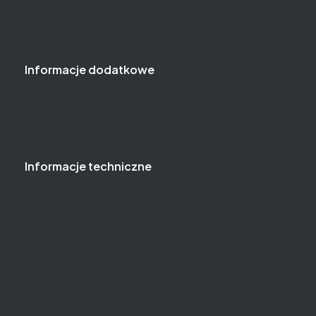
Prawo do odstąpienia od umowy
Polityka prywatności i cookies
Jak zamawiać?
Informacje dodatkowe
Kontakt
Uwagi prawne
Gwarancja i konserwacja
Informacje techniczne
Montaż klamek
Przykłady porcelany
Wspomaganie w rękojeści
Wzornik wykończeń (kolorów) Galbusera G.&G.
Jak wymienić wkładkę
Jak wymierzyć długość wkładki
Rozstaw klamki