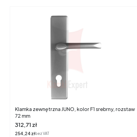
Klamka zewnętrzna JUNO, kolor F1 srebrny, rozstaw
72 mm
Cena
312,71 zł
Cena
254,24 zł
bez VAT