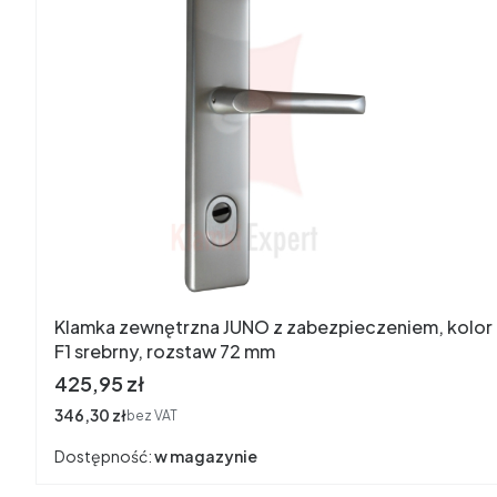
Klamka zewnętrzna JUNO z zabezpieczeniem, kolor
F1 srebrny, rozstaw 72 mm
Cena
425,95 zł
Cena
346,30 zł
bez VAT
Dostępność:
w magazynie