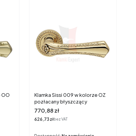
e OO
Klamka Sissi 009 w kolorze OZ
pozłacany błyszczący
Cena
770,88 zł
Cena
626,73 zł
bez VAT
Dostępność:
Na zamówienie