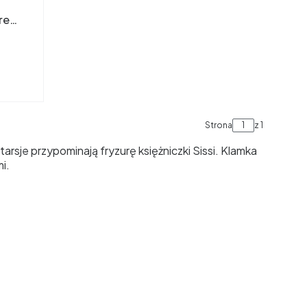
re
Strona
z 1
arsje przypominają fryzurę księżniczki Sissi. Klamka
i.