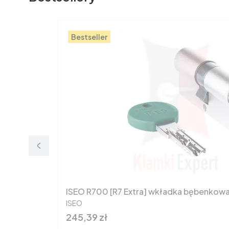
Bestseller
ISEO R700 [R7 Extra] wkładka bębenkow
PRODUCENT
ISEO
Cena
245,39 zł