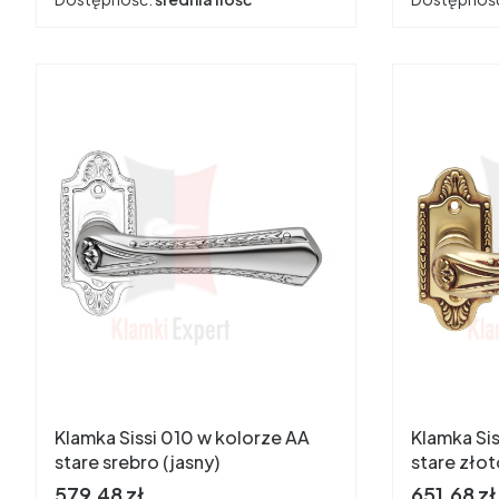
Klamka Sissi 010 w kolorze AA
Klamka Si
stare srebro (jasny)
stare złot
Cena
Cena
579,48 zł
651,68 zł