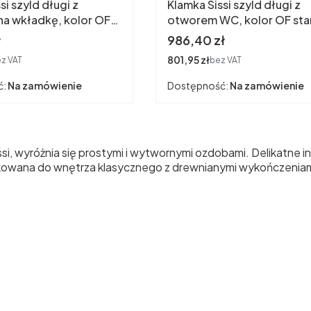
si szyld długi z
Klamka Sissi szyld długi z
a wkładkę, kolor OF
otworem WC, kolor OF sta
o "francuskie"
złoto "francuskie"
Cena
ł
986,40 zł
Cena
801,95 zł
z VAT
bez VAT
ć:
Na zamówienie
Dostępność:
Na zamówienie
si, wyróżnia się prostymi i wytwornymi ozdobami. Delikatne int
owana do wnętrza klasycznego z drewnianymi wykończeniam