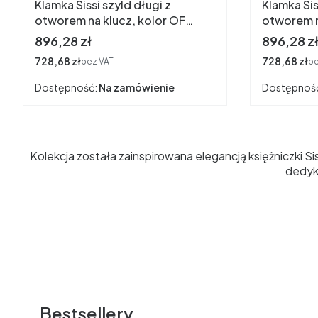
Klamka Sissi szyld długi z
Klamka Sis
otworem na klucz, kolor OF
otworem n
stare złoto "francuskie" (1)
stare złot
Cena
Cena
896,28 zł
896,28 z
Cena
728,68 zł
Cena
728,68 zł
bez VAT
be
Dostępność:
Na zamówienie
Dostępnoś
Kolekcja została zainspirowana elegancją księżniczki Sis
dedyk
Bestsellery