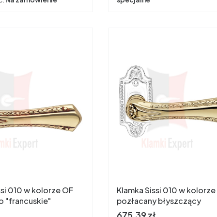
ssi 010 w kolorze OF
Klamka Sissi 010 w kolorz
o "francuskie"
pozłacany błyszczący
Cena
675,39 zł