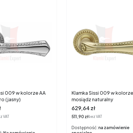
ssi 009 w kolorze AA
Klamka Sissi 009 w kolorz
ro (jasny)
mosiądz naturalny
Cena
ł
629,64 zł
Cena
511,90 zł
z VAT
bez VAT
Dostępność:
na zamówienie
ć:
Na zamówienie
specjalne