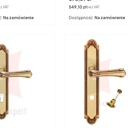
Cena
549,10 zł
z VAT
bez VAT
ć:
Na zamówienie
Dostępność:
Na zamówienie