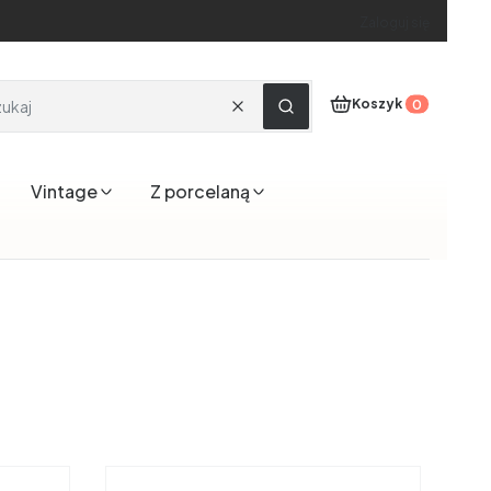
Zaloguj się
Produkty w koszyku
Koszyk
Wyczyść
Szukaj
Vintage
Z porcelaną