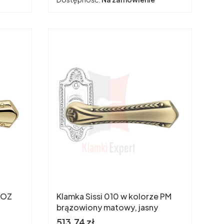
e OZ
Klamka Sissi 010 w kolorze PM
brązowiony matowy, jasny
Cena
513,74 zł