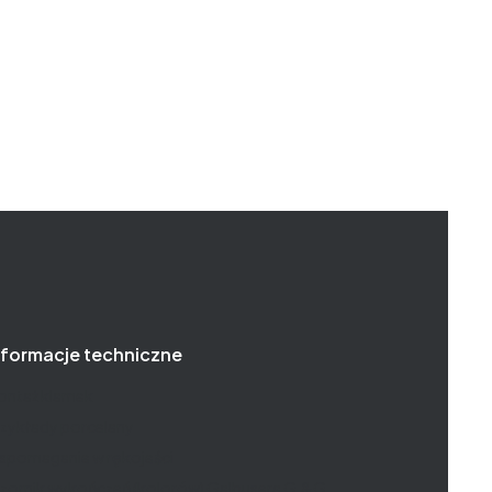
nformacje techniczne
ontaż klamek
zykłady porcelany
spomaganie w rękojeści
zornik wykończeń (kolorów) Galbusera G.&G.