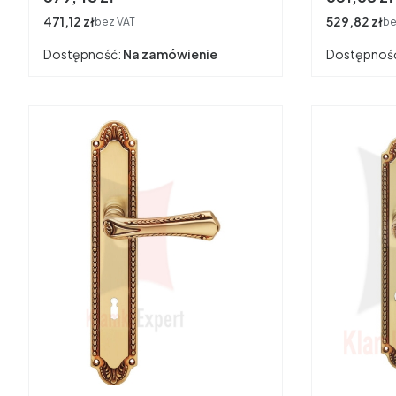
Cena
471,12 zł
Cena
529,82 zł
bez VAT
be
Dostępność:
Na zamówienie
Dostępnoś