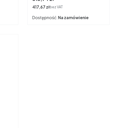
Cena
417,67 zł
bez VAT
Dostępność:
Na zamówienie