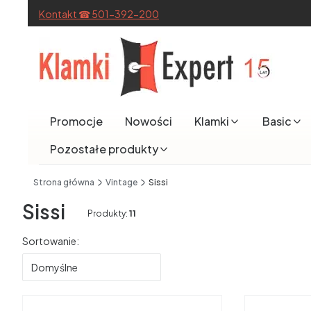
Kontakt ☎ 501-392-200
Promocje
Nowości
Klamki
Basic
Pozostałe produkty
End of main navigation
Strona główna
Vintage
Sissi
Sissi
Produkty:
11
Lista produktów
Sortowanie:
Domyślne