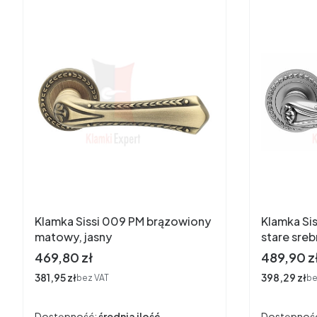
Klamka Sissi 009 PM brązowiony
Klamka Si
matowy, jasny
stare sreb
Cena
Cena
469,80 zł
489,90 z
Cena
381,95 zł
Cena
398,29 zł
bez VAT
be
Dostępność:
średnia ilość
Dostępnoś