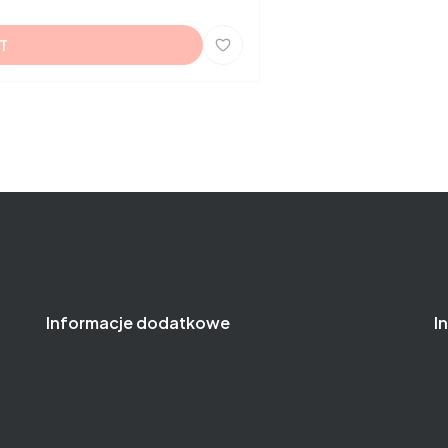
T
Informacje dodatkowe
I
Kontakt
M
Uwagi prawne
Pr
Gwarancja i konserwacja
W
W