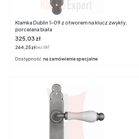
Klamka Dublin 1-09 z otworem na klucz zwykły,
porcelana biała
Cena
325,03 zł
Cena
264,25 zł
bez VAT
Dostępność:
na zamówienie specjalne