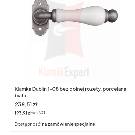
Klamka Dublin 1-08 bez dolnej rozety, porcelana
biała
Cena
238,51 zł
Cena
193,91 zł
bez VAT
Dostępność:
na zamówienie specjalne