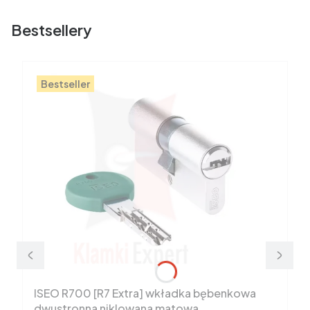
Bestsellery
Bestseller
ISEO R700 [R7 Extra] wkładka bębenkowa
dwustronna niklowana matowa