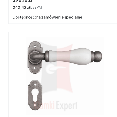
Cena
242,42 zł
bez VAT
Dostępność:
na zamówienie specjalne