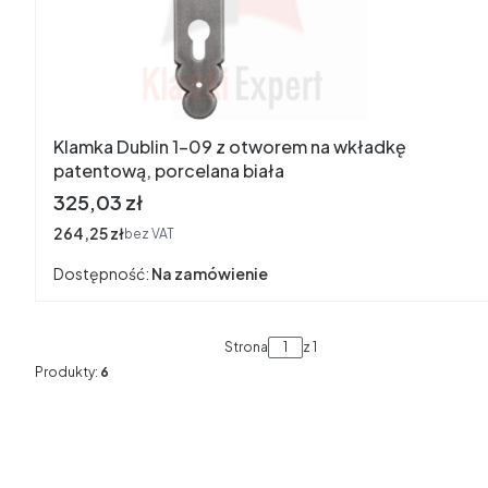
Klamka Dublin 1-09 z otworem na wkładkę
patentową, porcelana biała
Cena
325,03 zł
Cena
264,25 zł
bez VAT
Dostępność:
Na zamówienie
Strona
z 1
Produkty:
6