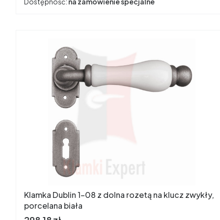
Dostępność:
na zamówienie specjalne
Klamka Dublin 1-08 z dolna rozetą na klucz zwykły,
porcelana biała
Cena
298,18 zł