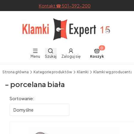
Kontakt ☎ 501-392-200
Otwórz wyszukiwarkę
Produkty w koszyku
Menu
Szukaj
Zaloguj się
Koszyk
End of main navigation
Strona główna
Kategorie produktów
Klamki
Klamki wg producenta
- porcelana biała
Lista produktów
Sortowanie:
Domyślne