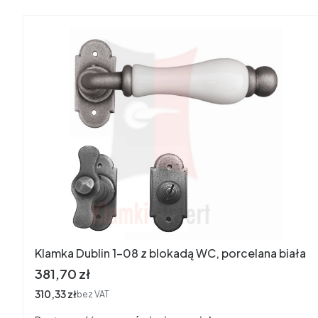
Klamka Dublin 1-08 z blokadą WC, porcelana biała
Cena
381,70 zł
Cena
310,33 zł
bez VAT