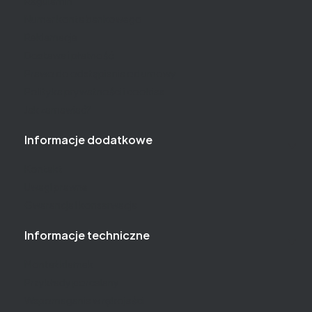
Regulamin
Numer konta bankowego
Reklamacje
Dostawa i płatność
Prawo do odstąpienia od umowy
Polityka prywatności i cookies
Jak zamawiać?
Informacje dodatkowe
Kontakt
Uwagi prawne
Gwarancja i konserwacja
Informacje techniczne
Montaż klamek
Przykłady porcelany
Wspomaganie w rękojeści