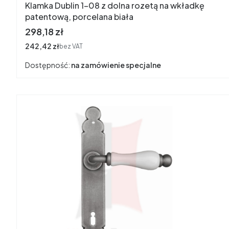
Klamka Dublin 1-08 z dolna rozetą na wkładkę
patentową, porcelana biała
Cena
298,18 zł
Cena
242,42 zł
bez VAT
Dostępność:
na zamówienie specjalne