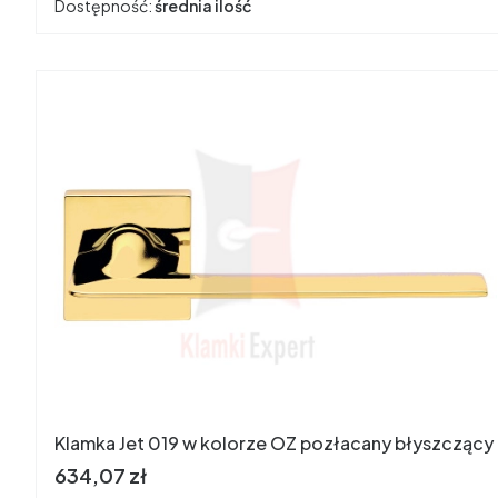
Dostępność:
średnia ilość
Klamka Jet 019 w kolorze OZ pozłacany błyszczący
Cena
634,07 zł