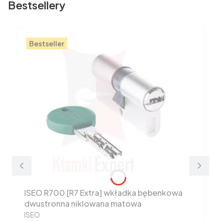
Bestsellery
Bestseller
ISEO R700 [R7 Extra] wkładka bębenkowa
dwustronna niklowana matowa
PRODUCENT
ISEO