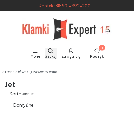
Kontakt ☎ 501-392-200
Otwórz wyszukiwarkę
Produkty w koszyku
Menu
Szukaj
Zaloguj się
Koszyk
End of main navigation
Strona główna
Nowoczesna
Jet
Lista produktów
Sortowanie:
Domyślne