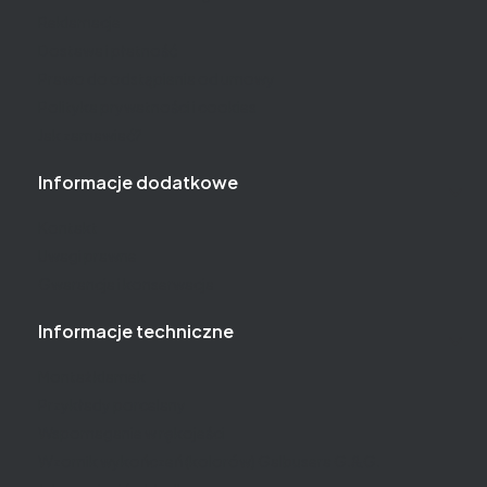
Reklamacje
Dostawa i płatność
Prawo do odstąpienia od umowy
Polityka prywatności i cookies
Jak zamawiać?
Informacje dodatkowe
Kontakt
Uwagi prawne
Gwarancja i konserwacja
Informacje techniczne
Montaż klamek
Przykłady porcelany
Wspomaganie w rękojeści
Wzornik wykończeń (kolorów) Galbusera G.&G.