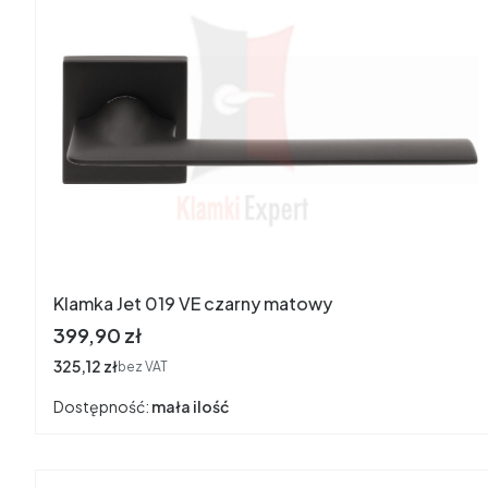
Klamka Jet 019 VE czarny matowy
Cena
399,90 zł
Cena
325,12 zł
bez VAT
Dostępność:
mała ilość