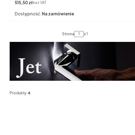
Cena
515,50 zł
bez VAT
Dostępność:
Na zamówienie
Strona
z 1
Produkty:
4