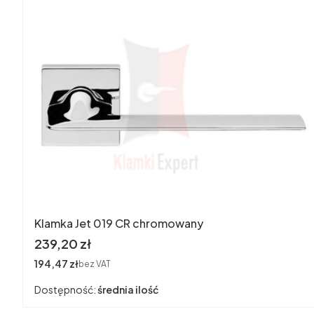
Klamka Jet 019 CR chromowany
Cena
239,20 zł
Cena
194,47 zł
bez VAT
Dostępność:
średnia ilość