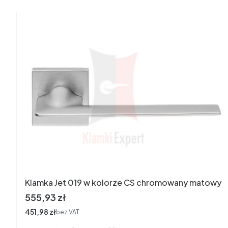
Klamka Jet 019 w kolorze CS chromowany matowy
Cena
555,93 zł
Cena
451,98 zł
bez VAT