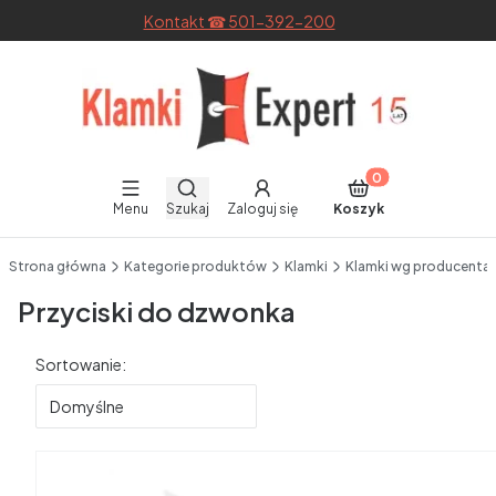
Kontakt ☎ 501-392-200
Otwórz wyszukiwarkę
Produkty w koszyku
Menu
Szukaj
Zaloguj się
Koszyk
End of main navigation
Strona główna
Kategorie produktów
Klamki
Klamki wg producenta
Przyciski do dzwonka
Lista produktów
Sortowanie:
Domyślne