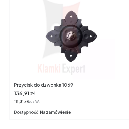
Przycisk do dzwonka 1069
Cena
136,91 zł
Cena
111,31 zł
bez VAT
Dostępność:
Na zamówienie