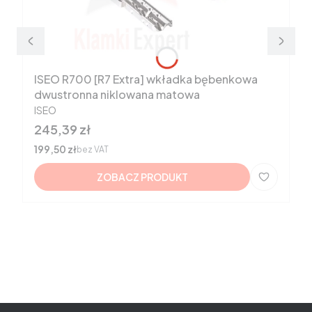
ISEO R700 [R7 Extra] wkładka bębenkowa
dwustronna niklowana matowa
PRODUCENT
ISEO
Cena
245,39 zł
Cena
199,50 zł
bez VAT
ZOBACZ PRODUKT