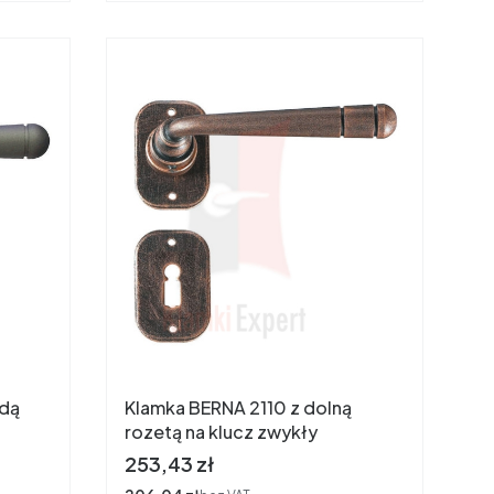
Klamka BERNA 2110 z dolną
rozetą na klucz zwykły
Cena
253,43 zł
Cena