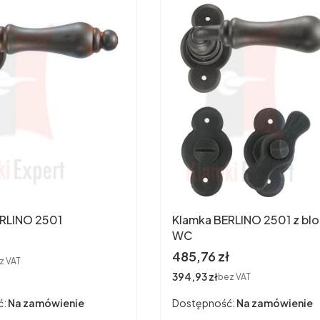
RLINO 2501
Klamka BERLINO 2501 z bl
WC
Cena
485,76 zł
z VAT
Cena
394,93 zł
bez VAT
ć:
Na zamówienie
Dostępność:
Na zamówienie