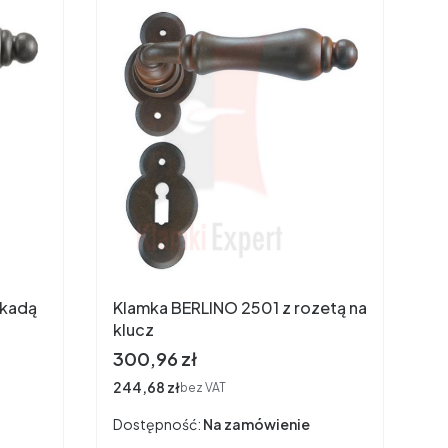
okadą
Klamka BERLINO 2501 z rozetą na
klucz
Cena
300,96 zł
Cena
244,68 zł
bez VAT
Dostępność:
Na zamówienie