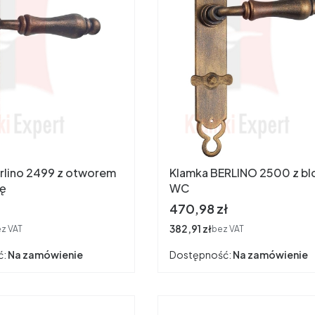
rlino 2499 z otworem
Klamka BERLINO 2500 z bl
kę
WC
Cena
470,98 zł
Cena
382,91 zł
z VAT
bez VAT
ć:
Na zamówienie
Dostępność:
Na zamówienie