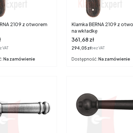
ERNA 2109 z otworem
Klamka BERNA 2109 z otw
na wkładkę
Cena
ł
361,68 zł
Cena
294,05 zł
z VAT
bez VAT
ć:
Na zamówienie
Dostępność:
Na zamówienie