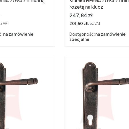
RNA 2094 z blokadą
Klamka BERNA 2094 z doln
rozetą na klucz
Cena
ł
247,84 zł
Cena
201,50 zł
z VAT
bez VAT
ć:
na zamówienie
Dostępność:
na zamówienie
specjalne