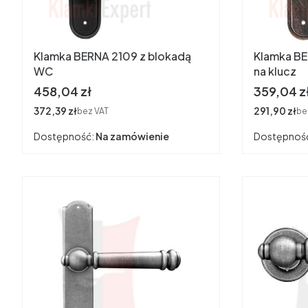
Klamka BERNA 2109 z blokadą
Klamka B
WC
na klucz
Cena
Cena
458,04 zł
359,04 z
Cena
372,39 zł
Cena
291,90 zł
bez VAT
be
Dostępność:
Na zamówienie
Dostępnoś