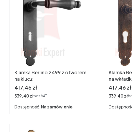
Klamka Berlino 2499 z otworem
Klamka Be
na klucz
na wkład
Cena
Cena
417,46 zł
417,46 zł
Cena
339,40 zł
Cena
339,40 zł
bez VAT
be
Dostępność:
Na zamówienie
Dostępnoś