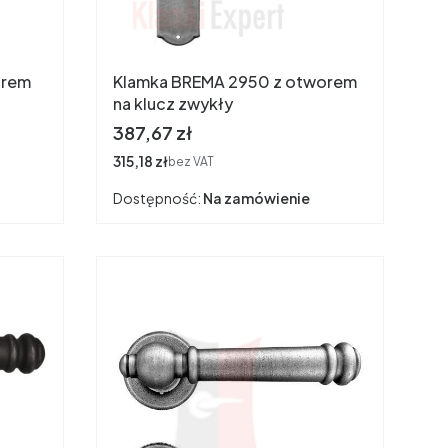
orem
Klamka BREMA 2950 z otworem
na klucz zwykły
Cena
387,67 zł
Cena
315,18 zł
bez VAT
Dostępność:
Na zamówienie