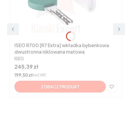
ISEO R700 [R7 Extra] wkładka bębenkowa
dwustronna niklowana matowa
PRODUCENT
ISEO
Cena
245,39 zł
Cena
199,50 zł
bez VAT
ZOBACZ PRODUKT