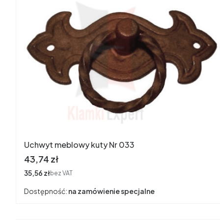
Uchwyt meblowy kuty Nr 033
Cena
43,74 zł
Cena
35,56 zł
bez VAT
Dostępność:
na zamówienie specjalne