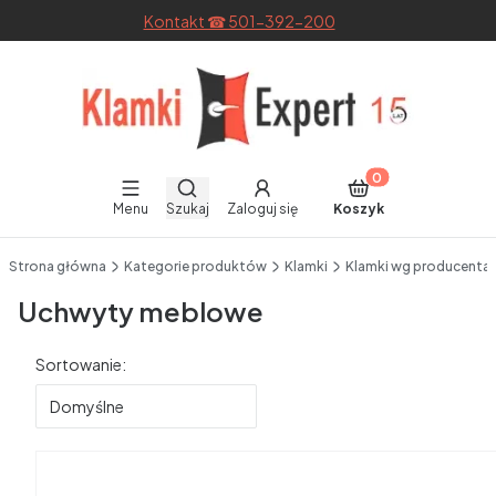
Kontakt ☎ 501-392-200
Otwórz wyszukiwarkę
Produkty w koszyku
Menu
Szukaj
Zaloguj się
Koszyk
End of main navigation
Strona główna
Kategorie produktów
Klamki
Klamki wg producenta
Uchwyty meblowe
Lista produktów
Sortowanie:
Domyślne