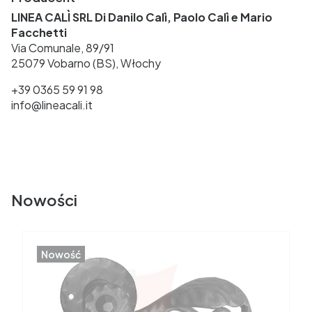
LINEA CALÌ SRL Di Danilo Calì, Paolo Calì e Mario
Facchetti
Via Comunale, 89/91
25079 Vobarno (BS), Włochy
+39 0365 59 91 98
info@lineacali.it
Nowości
Nowość