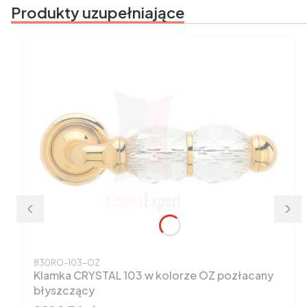
Produkty uzupełniające
Kod produktu
830RO-103-OZ
Klamka CRYSTAL 103 w kolorze OZ pozłacany
błyszczący