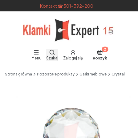
Kontakt ☎ 501-392-200
Otwórz wyszukiwarkę
Produkty w koszyku
Menu
Szukaj
Zaloguj się
Koszyk
End of main navigation
Strona główna
Pozostałe produkty
Gałki meblowe
Crystal
Etykiety