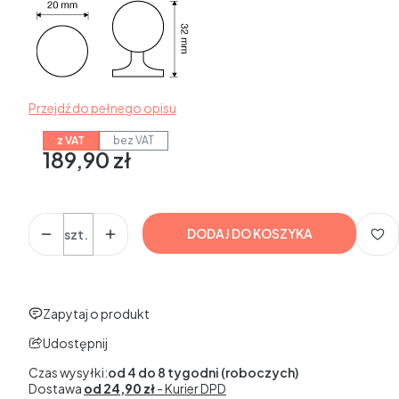
Przejdź do pełnego opisu
z VAT
bez VAT
189,90 zł
Cena
w tym 23% VAT
w tym
23%
VAT
Ilość
DODAJ DO KOSZYKA
szt.
Etykiety
Zapytaj o produkt
Udostępnij
Czas wysyłki:
od 4 do 8 tygodni (roboczych)
Dostawa
od 24,90 zł
- Kurier DPD