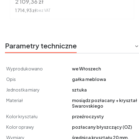
Cena
2 109,36 zł
Cena
1 714,93 zł
bez VAT
Parametry techniczne
Wyprodukowano
we Włoszech
Opis
gałka meblowa
Jednostka miary
sztuka
Materiał
mosiądz pozłacany + kryształ
Swarovskiego
Kolor kryształu
przeźroczysty
Kolor oprawy
pozłacany błyszczący (OZ)
Wymiary
średnica kryształu 20 mm,