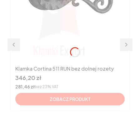
Klamka Cortina 511 RUN bez dolnej rozety
Cena brutto
346,20 zł
Cena netto
281,46 zł
bez 23% VAT
ZOBACZ PRODUKT