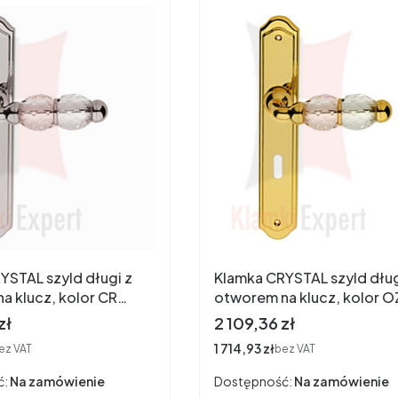
YSTAL szyld długi z
Klamka CRYSTAL szyld dług
a klucz, kolor CR
otworem na klucz, kolor O
ny błyszczący
pozłacany błyszczący
Cena
zł
2 109,36 zł
Cena
1 714,93 zł
ez VAT
bez VAT
ć:
Na zamówienie
Dostępność:
Na zamówienie