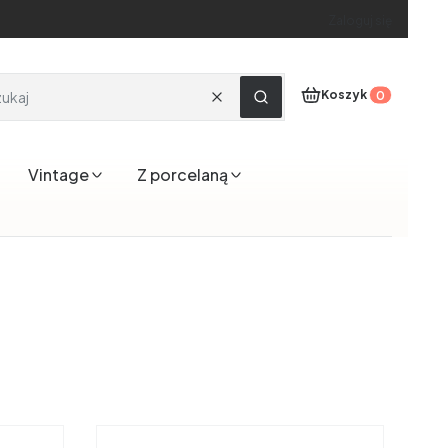
Zaloguj się
Produkty w koszyku
Koszyk
Wyczyść
Szukaj
Vintage
Z porcelaną