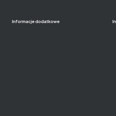
Informacje dodatkowe
I
Kontakt
M
Uwagi prawne
Pr
Gwarancja i konserwacja
W
W
J
Ja
R