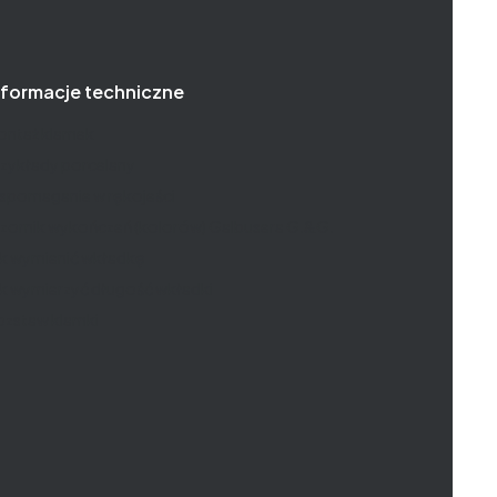
nformacje techniczne
ontaż klamek
zykłady porcelany
spomaganie w rękojeści
zornik wykończeń (kolorów) Galbusera G.&G.
ak wymienić wkładkę
k wymierzyć długość wkładki
ozstaw klamki