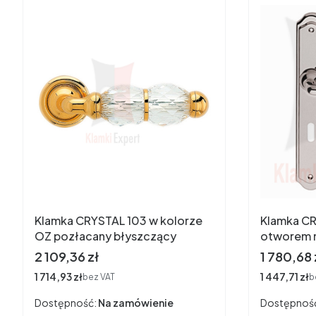
Klamka CRYSTAL 103 w kolorze
Klamka CR
OZ pozłacany błyszczący
otworem n
chromowa
Cena
Cena
2 109,36 zł
1 780,68 
Cena
1 714,93 zł
Cena
1 447,71 zł
bez VAT
b
Dostępność:
Na zamówienie
Dostępnoś