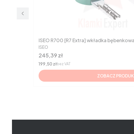
ISEO R700 [R7 Extra] wkładka bębenkow
PRODUCENT
ISEO
Cena
245,39 zł
Cena
199,50 zł
bez VAT
ZOBACZ PRODUK