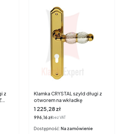
i z
Klamka CRYSTAL szyld długi z
Z
otworem na wkładkę
Cena
1 225,28 zł
Cena
996,16 zł
bez VAT
Dostępność:
Na zamówienie