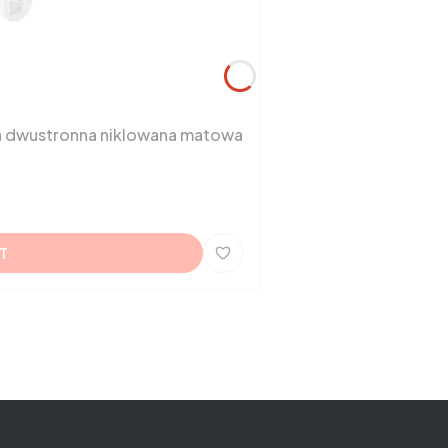
a dwustronna niklowana matowa
T