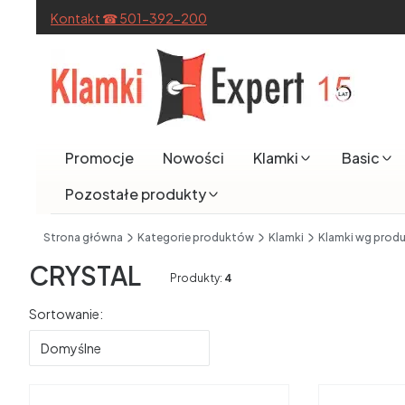
Kontakt ☎ 501-392-200
Promocje
Nowości
Klamki
Basic
Pozostałe produkty
End of main navigation
Strona główna
Kategorie produktów
Klamki
Klamki wg prod
CRYSTAL
Produkty:
4
Lista produktów
Sortowanie:
Domyślne