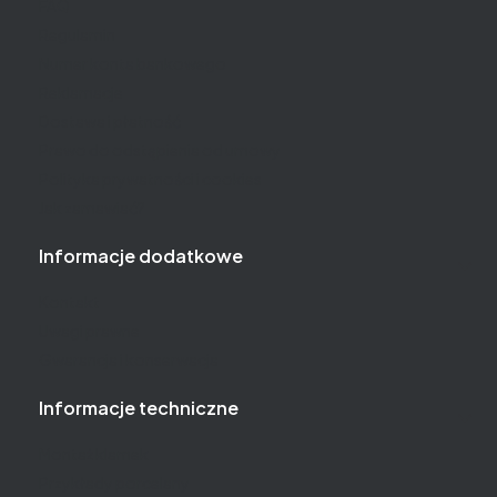
FAQ
Regulamin
Numer konta bankowego
Reklamacje
Dostawa i płatność
Prawo do odstąpienia od umowy
Polityka prywatności i cookies
Jak zamawiać?
Informacje dodatkowe
Kontakt
Uwagi prawne
Gwarancja i konserwacja
Informacje techniczne
Montaż klamek
Przykłady porcelany