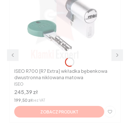
ISEO R700 [R7 Extra] wkładka bębenkowa
dwustronna niklowana matowa
PRODUCENT
ISEO
Cena
245,39 zł
Cena
199,50 zł
bez VAT
ZOBACZ PRODUKT