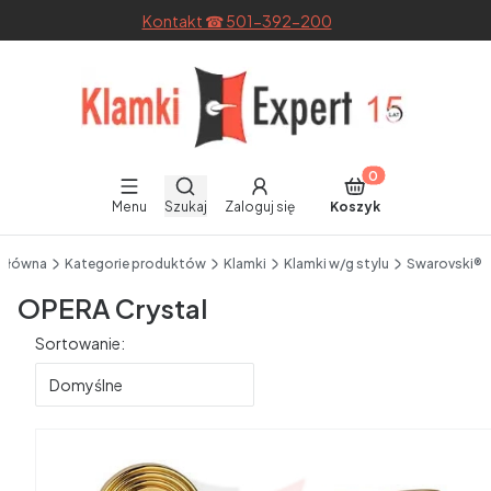
Kontakt ☎ 501-392-200
Otwórz wyszukiwarkę
Produkty w koszyku
Menu
Szukaj
Zaloguj się
Koszyk
End of main navigation
 główna
Kategorie produktów
Klamki
Klamki w/g stylu
Swarovski®
OPERA Crystal
Lista produktów
Sortowanie:
Domyślne