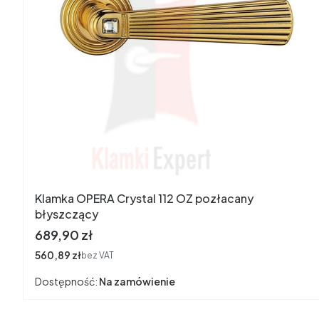
Klamka OPERA Crystal 112 OZ pozłacany
błyszczący
Cena
689,90 zł
Cena
560,89 zł
bez VAT
Dostępność:
Na zamówienie