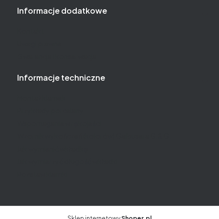
Informacje dodatkowe
Kontakt
Uwagi prawne
Gwarancja i konserwacja
Informacje techniczne
Montaż klamek
Przykłady porcelany
Wspomaganie w rękojeści
Wzornik wykończeń (kolorów) Galbusera G.&G.
Jak wymienić wkładkę
Jak wymierzyć długość wkładki
Rozstaw klamki
Sklep internetowy
Shoper.pl